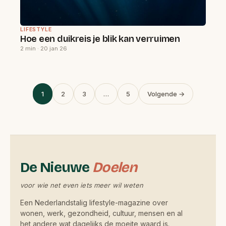
LIFESTYLE
Hoe een duikreis je blik kan verruimen
2 min · 20 jan 26
Berichten
1
2
3
…
5
Volgende →
paginering
De Nieuwe
Doelen
voor wie net even iets meer wil weten
Een Nederlandstalig lifestyle-magazine over
wonen, werk, gezondheid, cultuur, mensen en al
het andere wat dagelijks de moeite waard is.