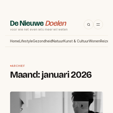
De Nieuwe
Doelen
voor wie net even iets meer wil weten
Home
Lifestyle
Gezondheid
Natuur
Kunst & Cultuur
Wonen
Reizen
T
ARCHIEF
Maand:
januari 2026