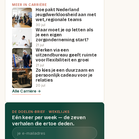
MEER IN CARRIÈRE
Hoe pakt Nederland
jeugdwerkloosheid aan met
wet, regionale teams
30 jul
Waar moet je op letten als
je een eigen
zorgonderneming start?
21 jul
Werken via een
uitzendbureau geeft ruimte
voor flexibiliteit en groei
21 jul
Zo kies je een duurzaam en
persoonlijk cadeau voor je
relaties
20 jul
Alle Carrière →
DE DOELEN-BRIEF · WEKELIJKS
Eén keer per week — de zeven
verhalen die ertoe deden.