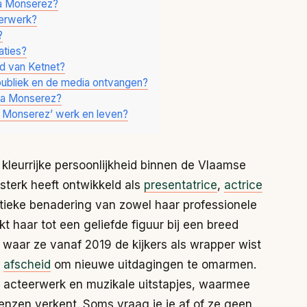
ia Monserez?
eerwerk?
?
aties?
d van Ketnet?
publiek en de media ontvangen?
ria Monserez?
ria Monserez’ werk en leven?
 kleurrijke persoonlijkheid binnen de Vlaamse
sterk heeft ontwikkeld als
presentatrice
,
actrice
tieke benadering van zowel haar professionele
t haar tot een geliefde figuur bij een breed
et, waar ze vanaf 2019 de kijkers als wrapper wist
e
afscheid
om nieuwe uitdagingen te omarmen.
t acteerwerk en muzikale uitstapjes, waarmee
enzen verkent. Soms vraag je je af of ze geen