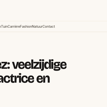
n
Tuin
Carrière
Fashion
Natuur
Contact
: veelzijdige
actrice en