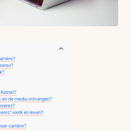
arrière?
nserez?
rk?
 Ketnet?
k en de media ontvangen?
nserez?
nserez’ werk en leven?
aar carrière?