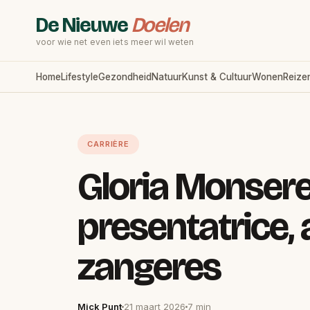
De Nieuwe
Doelen
voor wie net even iets meer wil weten
Home
Lifestyle
Gezondheid
Natuur
Kunst & Cultuur
Wonen
Reize
CARRIÈRE
Gloria Monserez
presentatrice, 
zangeres
Mick Punt
21 maart 2026
7 min