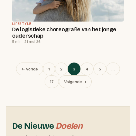
LIFESTYLE
De logistieke choreografie van het jonge
ouderschap
5 min · 21 mei 26
Berichten
← Vorige
1
2
3
4
5
…
paginering
17
Volgende →
De Nieuwe
Doelen