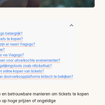
go belangrijk?
kets te kopen?
ijn er naast Viagogo?
ne?
ts via Viagogo?
open voor uitverkochte evenementen?
elijkingstools zoals nltickethub?
et online kopen van tickets?
an doorverkoopplatforms kritisch te bekijken?
ge en betrouwbare manieren om tickets te kopen
 op hoge prijzen of ongeldige