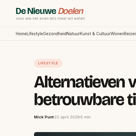
De Nieuwe
Doelen
voor wie net even iets meer wil weten
Home
Lifestyle
Gezondheid
Natuur
Kunst & Cultuur
Wonen
Reize
LIFESTYLE
Alternatieven 
betrouwbare t
Mick Punt
22 april 2026
5 min