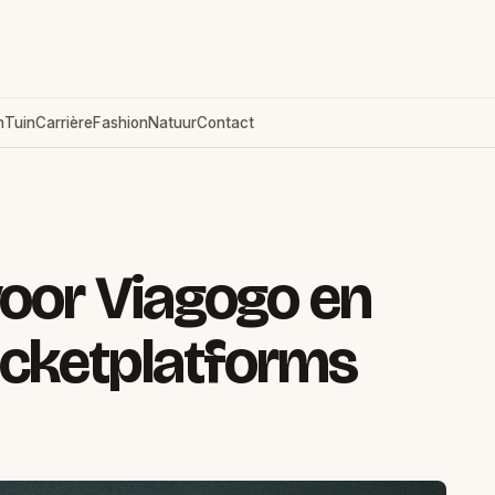
n
Tuin
Carrière
Fashion
Natuur
Contact
voor Viagogo en
icketplatforms