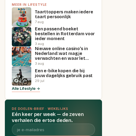
MEER IN LIFESTYLE
Taarttoppers maken iedere
taart persoonlijk
7 aug
Een passend boeket
bestellen in Rotterdam voor
ieder moment
3 aug
Nieuwe online casino’s in
Nederland: wat mag je
verwachten en waar let…
3 aug
Een e-bike kopen die bij
jouw dagelijks gebruik past
29 jul
Alle Lifestyle →
DE DOELEN-BRIEF · WEKELIJKS
Eén keer per week — de zeven
verhalen die ertoe deden.