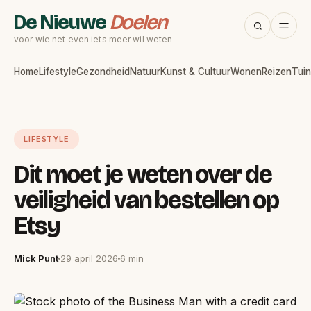
De Nieuwe
Doelen
voor wie net even iets meer wil weten
Home
Lifestyle
Gezondheid
Natuur
Kunst & Cultuur
Wonen
Reizen
Tuin
LIFESTYLE
Dit moet je weten over de
veiligheid van bestellen op
Etsy
Mick Punt
29 april 2026
6 min