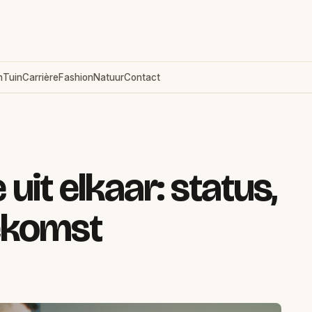
n
Tuin
Carrière
Fashion
Natuur
Contact
 uit elkaar: status,
ekomst