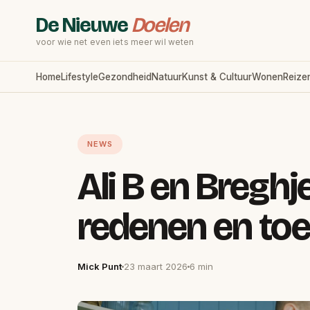
De Nieuwe
Doelen
voor wie net even iets meer wil weten
Home
Lifestyle
Gezondheid
Natuur
Kunst & Cultuur
Wonen
Reize
NEWS
Ali B en Breghje
redenen en to
Mick Punt
23 maart 2026
6 min