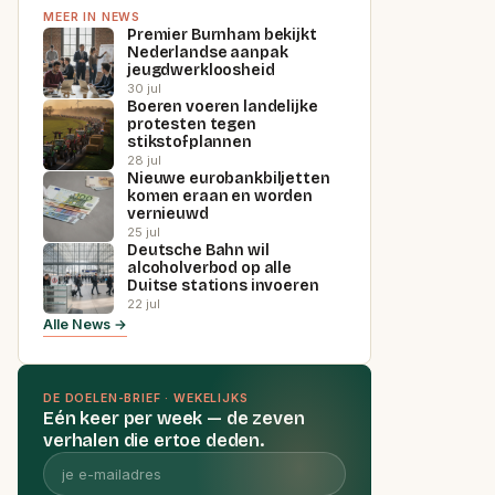
MEER IN NEWS
Premier Burnham bekijkt
Nederlandse aanpak
jeugdwerkloosheid
30 jul
Boeren voeren landelijke
protesten tegen
stikstofplannen
28 jul
Nieuwe eurobankbiljetten
komen eraan en worden
vernieuwd
25 jul
Deutsche Bahn wil
alcoholverbod op alle
Duitse stations invoeren
22 jul
Alle News →
DE DOELEN-BRIEF · WEKELIJKS
Eén keer per week — de zeven
verhalen die ertoe deden.