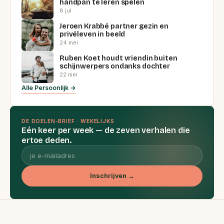
handpan te leren spelen
8 jul
Jeroen Krabbé partner gezin en
privéleven in beeld
24 mei
Ruben Koet houdt vriendin buiten
schijnwerpers ondanks dochter
22 mei
Alle Persoonlijk →
DE DOELEN-BRIEF · WEKELIJKS
Eén keer per week — de zeven verhalen die
ertoe deden.
Inschrijven →