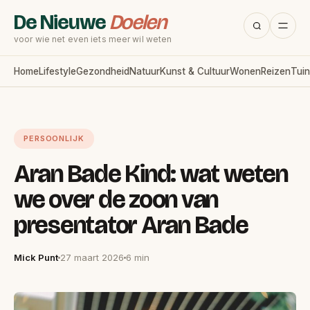
De Nieuwe
Doelen
voor wie net even iets meer wil weten
Home
Lifestyle
Gezondheid
Natuur
Kunst & Cultuur
Wonen
Reizen
Tuin
PERSOONLIJK
Aran Bade Kind: wat weten
we over de zoon van
presentator Aran Bade
Mick Punt
27 maart 2026
6 min