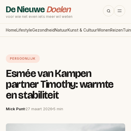
De Nieuwe
Doelen
voor wie net even iets meer wil weten
Home
Lifestyle
Gezondheid
Natuur
Kunst & Cultuur
Wonen
Reizen
Tuin
PERSOONLIJK
Esmée van Kampen
partner Timothy: warmte
en stabiliteit
Mick Punt
27 maart 2026
5 min