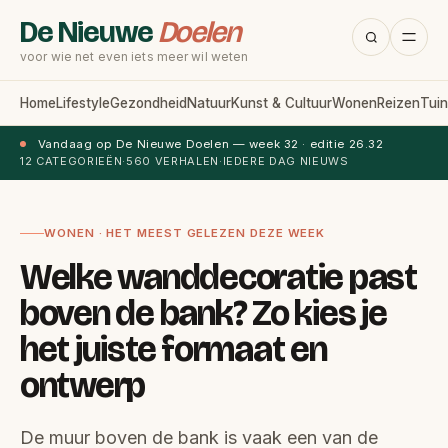
De Nieuwe
Doelen
voor wie net even iets meer wil weten
Home
Lifestyle
Gezondheid
Natuur
Kunst & Cultuur
Wonen
Reizen
Tuin
Vandaag op De Nieuwe Doelen — week 32 · editie 26.32
12 CATEGORIEËN
·
560 VERHALEN
·
IEDERE DAG NIEUWS
WONEN · HET MEEST GELEZEN DEZE WEEK
Welke wanddecoratie past
boven de bank? Zo kies je
het juiste formaat en
ontwerp
De muur boven de bank is vaak een van de