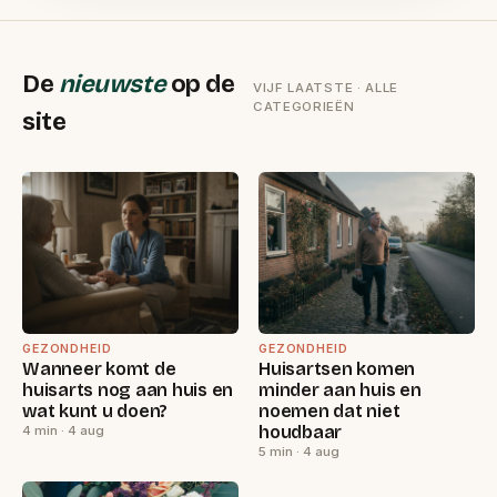
De
nieuwste
op de
VIJF LAATSTE · ALLE
CATEGORIEËN
site
GEZONDHEID
GEZONDHEID
Wanneer komt de
Huisartsen komen
huisarts nog aan huis en
minder aan huis en
wat kunt u doen?
noemen dat niet
houdbaar
4 min · 4 aug
5 min · 4 aug