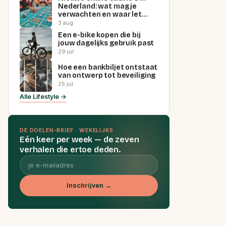
Nederland: wat mag je
verwachten en waar let…
3 aug
Een e-bike kopen die bij
jouw dagelijks gebruik past
29 jul
Hoe een bankbiljet ontstaat
van ontwerp tot beveiliging
25 jul
Alle Lifestyle →
DE DOELEN-BRIEF · WEKELIJKS
Eén keer per week — de zeven
verhalen die ertoe deden.
Inschrijven →