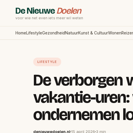
De Nieuwe
Doelen
voor wie net even iets meer wil weten
Home
Lifestyle
Gezondheid
Natuur
Kunst & Cultuur
Wonen
Reize
LIFESTYLE
De verborgen 
vakantie-uren:
ondernemen l
denieuwedoelen.nl
15 april 2026
3 min