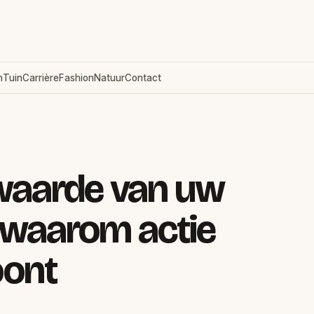
n
Tuin
Carrière
Fashion
Natuur
Contact
waarde van uw
 waarom actie
oont