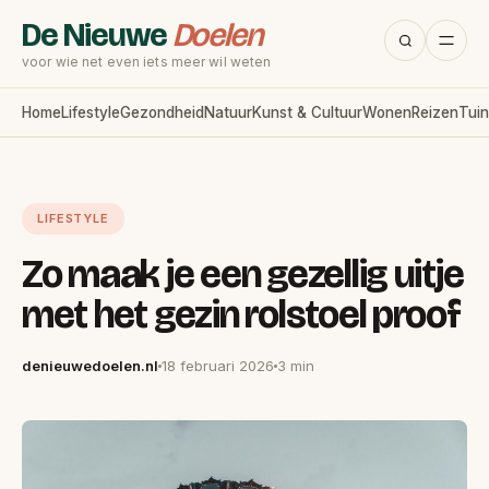
De Nieuwe
Doelen
voor wie net even iets meer wil weten
Home
Lifestyle
Gezondheid
Natuur
Kunst & Cultuur
Wonen
Reizen
Tuin
LIFESTYLE
Zo maak je een gezellig uitje
met het gezin rolstoel proof
denieuwedoelen.nl
18 februari 2026
3 min