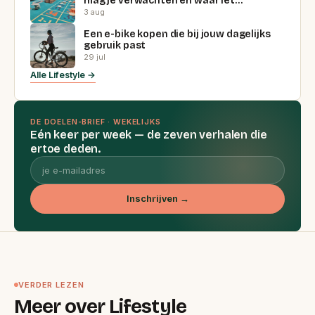
mag je verwachten en waar let…
3 aug
Een e-bike kopen die bij jouw dagelijks
gebruik past
29 jul
Alle Lifestyle →
DE DOELEN-BRIEF · WEKELIJKS
Eén keer per week — de zeven verhalen die
ertoe deden.
Inschrijven →
VERDER LEZEN
Meer over Lifestyle