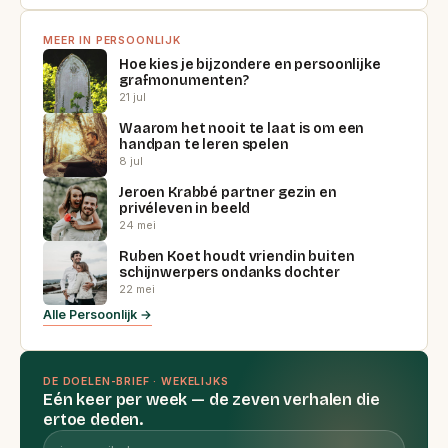
MEER IN PERSOONLIJK
Hoe kies je bijzondere en persoonlijke
grafmonumenten?
21 jul
Waarom het nooit te laat is om een
handpan te leren spelen
8 jul
Jeroen Krabbé partner gezin en
privéleven in beeld
24 mei
Ruben Koet houdt vriendin buiten
schijnwerpers ondanks dochter
22 mei
Alle Persoonlijk →
DE DOELEN-BRIEF · WEKELIJKS
Eén keer per week — de zeven verhalen die
ertoe deden.