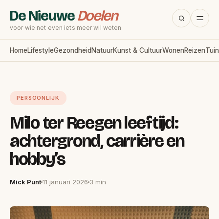
De Nieuwe
Doelen
voor wie net even iets meer wil weten
Home
Lifestyle
Gezondheid
Natuur
Kunst & Cultuur
Wonen
Reizen
Tuin
PERSOONLIJK
Milo ter Reegen leeftijd:
achtergrond, carrière en
hobby’s
Mick Punt
11 januari 2026
3 min