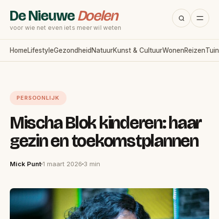
De Nieuwe
Doelen
voor wie net even iets meer wil weten
Home
Lifestyle
Gezondheid
Natuur
Kunst & Cultuur
Wonen
Reizen
Tuin
PERSOONLIJK
Mischa Blok kinderen: haar
gezin en toekomstplannen
Mick Punt
1 maart 2026
3 min