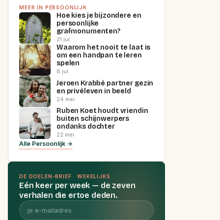
MEER IN PERSOONLIJK
Hoe kies je bijzondere en
persoonlijke
grafmonumenten?
21 jul
Waarom het nooit te laat is
om een handpan te leren
spelen
8 jul
Jeroen Krabbé partner gezin
en privéleven in beeld
24 mei
Ruben Koet houdt vriendin
buiten schijnwerpers
ondanks dochter
22 mei
Alle Persoonlijk →
DE DOELEN-BRIEF · WEKELIJKS
Eén keer per week — de zeven
verhalen die ertoe deden.