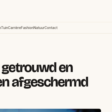
n
Tuin
Carrière
Fashion
Natuur
Contact
t getrouwd en
ven afgeschermd