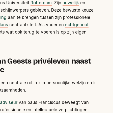
us Universiteit
Rotterdam
. Zijn
huwelijk
en
e schijnwerpers gebleven. Deze bewuste keuze
ing
aan te brengen tussen zijn professionele
lans
centraal stelt. Als vader en
echtgenoot
ts wat ook terug te voeren is op zijn eigen
an Geests privéleven naast
re
en centrale rol in zijn persoonlijke welzijn en is
rkzaamheden.
adviseur
van paus Franciscus beweegt Van
ofessionele en intellectuele verplichtingen.