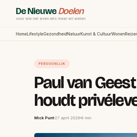
De Nieuwe
Doelen
voor wie net even iets meer wil weten
Home
Lifestyle
Gezondheid
Natuur
Kunst & Cultuur
Wonen
Reize
PERSOONLIJK
Paul van Gees
houdt privéle
Mick Punt
27 april 2026
6 min