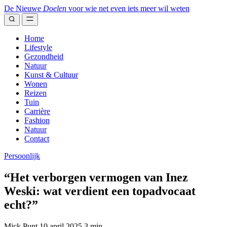
Naar
De Nieuwe
Doelen
voor wie net even iets meer wil weten
inhoud
Home
Lifestyle
Gezondheid
Natuur
Kunst & Cultuur
Wonen
Reizen
Tuin
Carrière
Fashion
Natuur
Contact
Persoonlijk
“Het verborgen vermogen van Inez
Weski: wat verdient een topadvocaat
echt?”
Mick Punt
10 april 2025
3 min