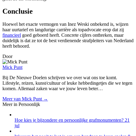
Conclusie
Hoewel het exacte vermogen van Inez Weski onbekend is, wijzen
haar uurtarief en langdurige carrière als topadvocate erop dat zij
financieel
goed geboerd heeft. Concrete cijfers ontbreken, maar
duidelijk is dat ze tot de best verdienende strafpleiters van Nederland
heeft behoord.
Door
Mick Punt
Bij De Nieuwe Doelen schrijven we over wat ons toe komt.
Lifestyle, reizen, kunst/cultuur of leuke hebbedingetjes die we tegen
komen. Allemaal zaken waar we jouw leven beter…
Meer van Mick Punt →
Meer in Persoonlijk
Hoe kies je bijzondere en persoonlijke grafmonumenten?
21
jul