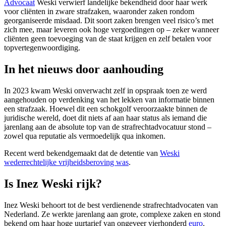
Advocaat
Weski verwierf landelijke bekendheid door haar werk
voor cliënten in zware strafzaken, waaronder zaken rondom
georganiseerde misdaad. Dit soort zaken brengen veel risico’s met
zich mee, maar leveren ook hoge vergoedingen op – zeker wanneer
cliënten geen toevoeging van de staat krijgen en zelf betalen voor
topvertegenwoordiging.
In het nieuws door aanhouding
In 2023 kwam Weski onverwacht zelf in opspraak toen ze werd
aangehouden op verdenking van het lekken van informatie binnen
een strafzaak. Hoewel dit een schokgolf veroorzaakte binnen de
juridische wereld, doet dit niets af aan haar status als iemand die
jarenlang aan de absolute top van de strafrechtadvocatuur stond –
zowel qua reputatie als vermoedelijk qua inkomen.
Recent werd bekendgemaakt dat de detentie van
Weski
wederrechtelijke vrijheidsberoving was
.
Is Inez Weski rijk?
Inez Weski behoort tot de best verdienende strafrechtadvocaten van
Nederland. Ze werkte jarenlang aan grote, complexe zaken en stond
bekend om haar hoge uurtarief van ongeveer vierhonderd
euro
.