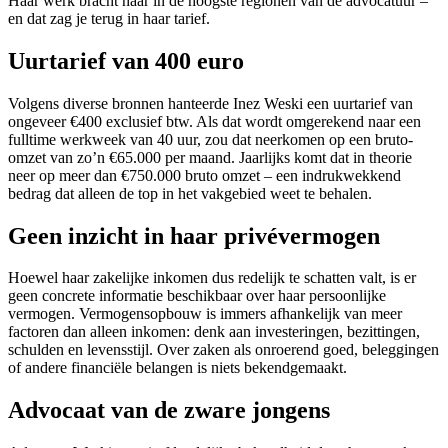
Haar werk bracht haar in de hoogste regionen van de advocatuur –
en dat zag je terug in haar tarief.
Uurtarief van 400 euro
Volgens diverse bronnen hanteerde Inez Weski een uurtarief van
ongeveer €400 exclusief btw. Als dat wordt omgerekend naar een
fulltime werkweek van 40 uur, zou dat neerkomen op een bruto-
omzet van zo’n €65.000 per maand. Jaarlijks komt dat in theorie
neer op meer dan €750.000 bruto omzet – een indrukwekkend
bedrag dat alleen de top in het vakgebied weet te behalen.
Geen inzicht in haar privévermogen
Hoewel haar zakelijke inkomen dus redelijk te schatten valt, is er
geen concrete informatie beschikbaar over haar persoonlijke
vermogen. Vermogensopbouw is immers afhankelijk van meer
factoren dan alleen inkomen: denk aan investeringen, bezittingen,
schulden en levensstijl. Over zaken als onroerend goed, beleggingen
of andere financiële belangen is niets bekendgemaakt.
Advocaat van de zware jongens