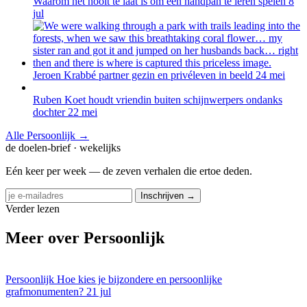
Waarom het nooit te laat is om een handpan te leren spelen
8
jul
Jeroen Krabbé partner gezin en privéleven in beeld
24 mei
Ruben Koet houdt vriendin buiten schijnwerpers ondanks
dochter
22 mei
Alle Persoonlijk →
de doelen-brief · wekelijks
Eén keer per week — de zeven verhalen die ertoe deden.
Inschrijven →
Verder lezen
Meer over Persoonlijk
Persoonlijk
Hoe kies je bijzondere en persoonlijke
grafmonumenten?
21 jul