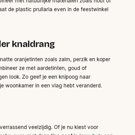
ineer met natuurlijke materialen zoals hout of
Laat de plastic prullaria even in de feestwinkel
er knaldrang
, matte oranjetinten zoals zalm, perzik en koper
bineer ze met aardetinten, goud of
en look. Zo geef je een knipoog naar
e je woonkamer in een vlag hebt veranderd.
n verrassend veelzijdig. Of je nu kiest voor