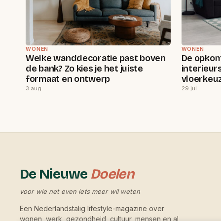
WONEN
WONEN
Welke wanddecoratie past boven
De opkoms
de bank? Zo kies je het juiste
interieur
formaat en ontwerp
vloerkeu
3 aug
29 jul
De Nieuwe
Doelen
voor wie net even iets meer wil weten
Een Nederlandstalig lifestyle-magazine over
wonen, werk, gezondheid, cultuur, mensen en al