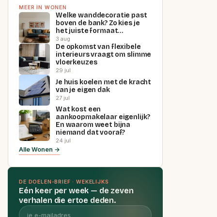
MEER IN WONEN
Welke wanddecoratie past
boven de bank? Zo kies je
het juiste formaat…
3 aug
De opkomst van flexibele
interieurs vraagt om slimme
vloerkeuzes
29 jul
Je huis koelen met de kracht
van je eigen dak
27 jul
Wat kost een
aankoopmakelaar eigenlijk?
En waarom weet bijna
niemand dat vooraf?
24 jul
Alle Wonen →
DE DOELEN-BRIEF · WEKELIJKS
Eén keer per week — de zeven
verhalen die ertoe deden.