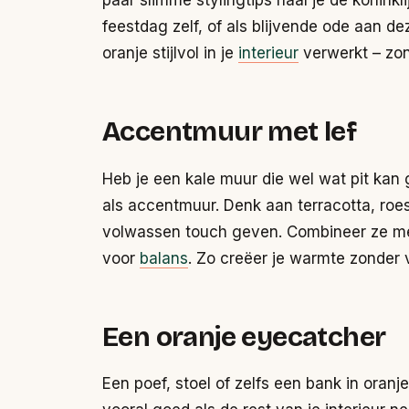
paar slimme stylingtips haal je de koninkl
feestdag zelf, of als blijvende ode aan de
oranje stijlvol in je
interieur
verwerkt – zond
Accentmuur met lef
Heb je een kale muur die wel wat pit kan
als accentmuur. Denk aan terracotta, roes
volwassen touch geven. Combineer ze met 
voor
balans
. Zo creëer je warmte zonder 
Een oranje eyecatcher
Een poef, stoel of zelfs een bank in oranj