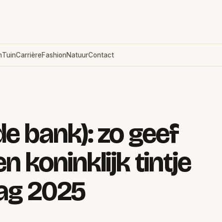
n
Tuin
Carrière
Fashion
Natuur
Contact
de bank): zo geef
en koninklijk tintje
ag 2025