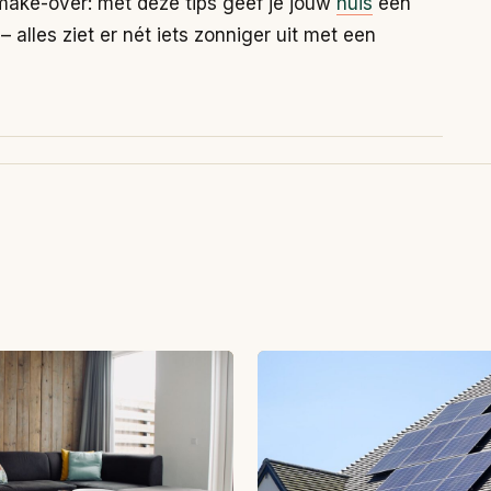
e make-over: met deze tips geef je jouw
huis
een
jk – alles ziet er nét iets zonniger uit met een