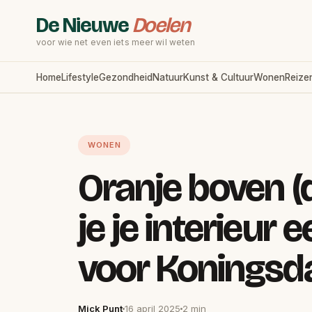
De Nieuwe
Doelen
voor wie net even iets meer wil weten
Home
Lifestyle
Gezondheid
Natuur
Kunst & Cultuur
Wonen
Reize
WONEN
Oranje boven (
je je interieur e
voor Koningsd
Mick Punt
16 april 2025
2 min