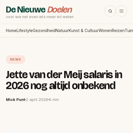
De Nieuwe
Doelen
voor wie net even iets meer wil weten
Home
Lifestyle
Gezondheid
Natuur
Kunst & Cultuur
Wonen
Reizen
Tuin
NEWS
Jette van der Meij salaris in
2026 nog altijd onbekend
Mick Punt
2 april 2026
6 min