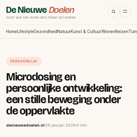
De Nieuwe
Doelen
voor wie net even iets meer wil weten
Home
Lifestyle
Gezondheid
Natuur
Kunst & Cultuur
Wonen
Reizen
Tuin
PERSOONLIJK
Microdosing en
persoonlijke ontwikkeling:
een stille beweging onder
de oppervlakte
denieuwedoelen.nl
28 januari 2026
3 min