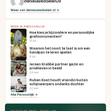
denieuwedoelen.nl
Meer van denieuwedoelen.nl →
MEER IN PERSOONLIJK
Hoe kies je bijzondere en persoonlijke
grafmonumenten?
21 jul
Waarom het nooit te laat is om een
handpan te leren spelen
8 jul
Jeroen Krabbé partner gezin en
privéleven in beeld
24 mei
Ruben Koet houdt vriendin buiten
schijnwerpers ondanks dochter
22 mei
Alle Persoonlijk →